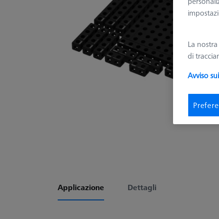
personali
impostazio
La nostr
di tracci
Avviso su
Prefere
Applicazione
Dettagli