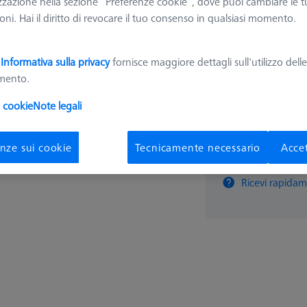
zzazione nella sezione “Preferenze cookie”, dove puoi cambiare le t
7.299,
ni. Hai il diritto di revocare il tuo consenso in qualsiasi momento.
a
Informativa sulla privacy
fornisce maggiore dettagli sull'utilizzo dell
Disponibile
amento.
i cookie
Note legali
nze sui cookie
Tecnicamente necessario
Accet
pz
Ricevi rapidam