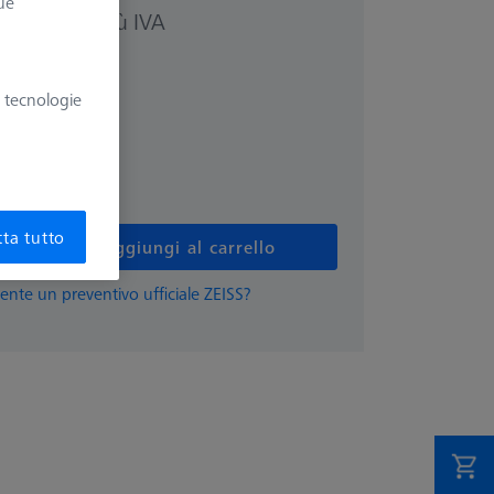
ue
più IVA
99 €
e tecnologie
ta tutto
Aggiungi al carrello
ente un preventivo ufficiale ZEISS?