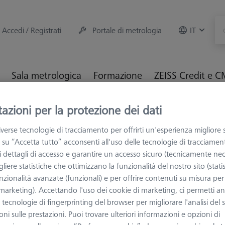
Accedi / Registrati
Portale di metrologia
IT
Sala metrologica
Formazione
ZEISS Credit e 
azioni per la protezione dei dati
canner
Sistemi di fissaggio
Kit di costruzione
Starter Ki
verse tecnologie di tracciamento per offrirti un'esperienza migliore 
 su “Accetta tutto” acconsenti all'uso delle tecnologie di tracciamen
 i dettagli di accesso e garantire un accesso sicuro (tecnicamente nec
liere statistiche che ottimizzano la funzionalità del nostro sito (statis
KIT DI COSTRUZI
nzionalità avanzate (funzionali) e per offrire contenuti su misura per 
Starter Kit
 (marketing). Accettando l'uso dei cookie di marketing, ci permetti a
e tecnologie di fingerprinting del browser per migliorare l'analisi del s
626109-9610-056
ni sulle prestazioni. Puoi trovare ulteriori informazioni e opzioni di