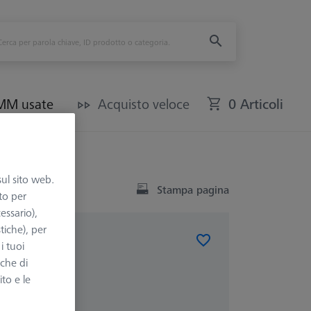
CMM usate
Acquisto veloce
0 Articoli
t - AF25
sul sito web.
Stampa pagina
to per
essario),
tiche), per
ONE
i tuoi
 - AF25
nche di
ito e le