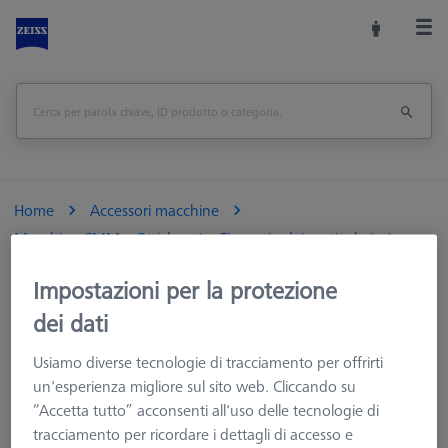
Home
Accessori macchine
Macchine CMM e Ottiche
Fissaggio dei particolari
Sistemi di fissaggio
Mandrini e Morse
Impostazioni per la protezione
Morsa per metrologia OmniFix, 80x210
dei dati
Stampa pagina
<<Panoramica
Usiamo diverse tecnologie di tracciamento per offrirti
un'esperienza migliore sul sito web. Cliccando su
“Accetta tutto” acconsenti all'uso delle tecnologie di
tracciamento per ricordare i dettagli di accesso e