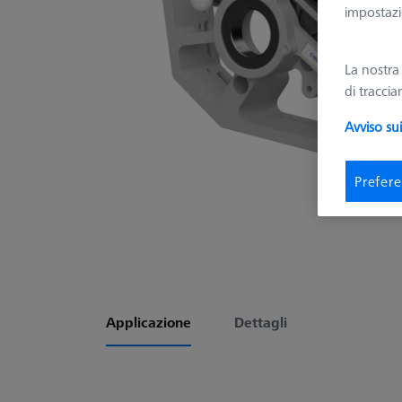
impostazio
La nostr
di tracci
Avviso su
Prefere
Applicazione
Dettagli