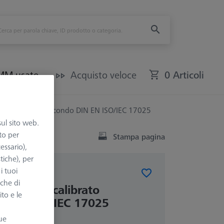
CMM usate
Acquisto veloce
0 Articoli
RT, calibrato secondo DIN EN ISO/IEC 17025
sul sito web.
to per
Stampa pagina
essario),
tiche), per
i tuoi
FICA CMM
nche di
3.0 RT, calibrato
ito e le
N EN ISO/IEC 17025
ue