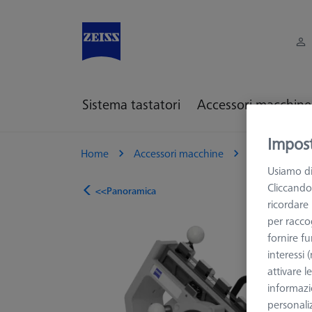
Sistema tastatori
Accessori macchine
Impost
Home
Accessori macchine
Macchine CM
Usiamo di
Cliccando
<<Panoramica
ricordare
per raccog
fornire fu
interessi
attivare l
informazio
personali