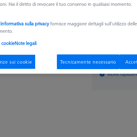
ni. Hai il diritto di revocare il tuo consenso in qualsiasi momento.
20.33
a
Informativa sulla privacy
fornisce maggiore dettagli sull'utilizzo dell
amento.
Tempi di consegna
i cookie
Note legali
pz
nze sui cookie
Tecnicamente necessario
Accet
Ricevi rapidam