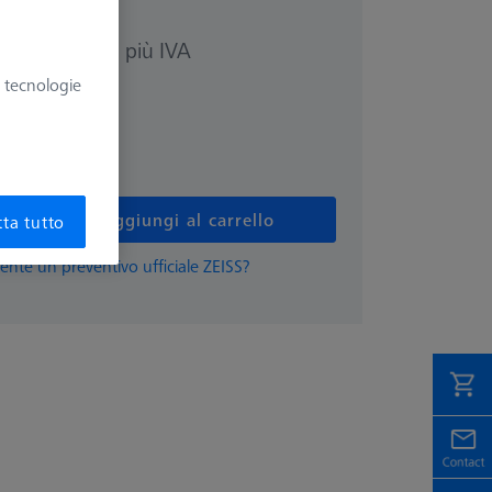
più IVA
0,20 €
e tecnologie
 più lunghi
Aggiungi al carrello
ta tutto
ente un preventivo ufficiale ZEISS?