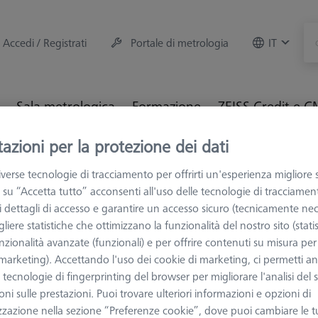
Accedi / Registrati
Portale di metrologia
IT
Sala metrologica
Formazione
ZEISS Credit e 
azioni per la protezione dei dati
M e Ottiche
Artefatti verifica metrologica
CMM-CHECK 3.0 
verse tecnologie di tracciamento per offrirti un'esperienza migliore 
 su “Accetta tutto” acconsenti all'uso delle tecnologie di tracciamen
 i dettagli di accesso e garantire un accesso sicuro (tecnicamente nec
liere statistiche che ottimizzano la funzionalità del nostro sito (statis
nzionalità avanzate (funzionali) e per offrire contenuti su misura per 
ARTEFATTI VERI
 (marketing). Accettando l'uso dei cookie di marketing, ci permetti a
CMM-CHECK 
e tecnologie di fingerprinting del browser per migliorare l'analisi del s
secondo DI
ni sulle prestazioni. Puoi trovare ulteriori informazioni e opzioni di
626106-9355-612
zzazione nella sezione “Preferenze cookie”, dove puoi cambiare le t