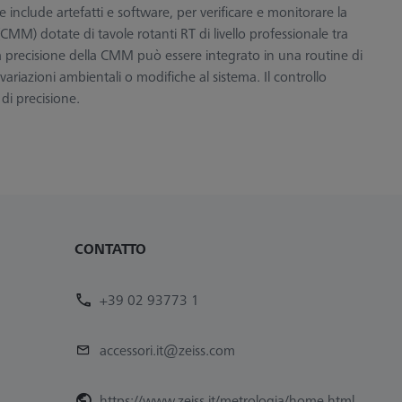
clude artefatti e software, per verificare e monitorare la
MM) dotate di tavole rotanti RT di livello professionale tra
lla precisione della CMM può essere integrato in una routine di
 variazioni ambientali o modifiche al sistema. Il controllo
 di precisione.
CONTATTO
+39 02 93773 1
accessori.it@zeiss.com
https://www.zeiss.it/metrologia/home.html