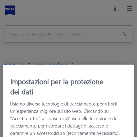
Home
Accessori macchine
Macchine CMM e Ottiche
Impostazioni per la protezione
Artefatti verifica metrologica
Calibrazione DAkkS per CMM Check RT
dei dati
Usiamo diverse tecnologie di tracciamento per offrirti
Stampa pagina
<<Panoramica
un'esperienza migliore sul sito web. Cliccando su
“Accetta tutto” acconsenti all'uso delle tecnologie di
tracciamento per ricordare i dettagli di accesso e
garantire un accesso sicuro (tecnicamente necessario),