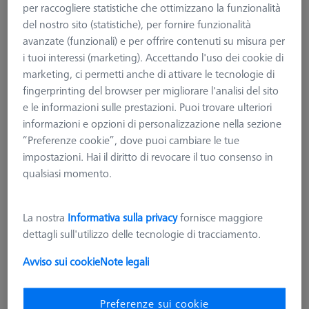
per raccogliere statistiche che ottimizzano la funzionalità
del nostro sito (statistiche), per fornire funzionalità
avanzate (funzionali) e per offrire contenuti su misura per
i tuoi interessi (marketing). Accettando l'uso dei cookie di
marketing, ci permetti anche di attivare le tecnologie di
fingerprinting del browser per migliorare l'analisi del sito
e le informazioni sulle prestazioni. Puoi trovare ulteriori
informazioni e opzioni di personalizzazione nella sezione
“Preferenze cookie”, dove puoi cambiare le tue
impostazioni. Hai il diritto di revocare il tuo consenso in
SERVIZI DI CALIBRAZIONE DAKKS
qualsiasi momento.
Calibrazione DAkkS per CMM Check
RT
626001-0290-000
La nostra
Informativa sulla privacy
fornisce maggiore
dettagli sull'utilizzo delle tecnologie di tracciamento.
più IVA
2.050,00 €
Avviso sui cookie
Note legali
Preferenze sui cookie
Tempi di consegna più lunghi