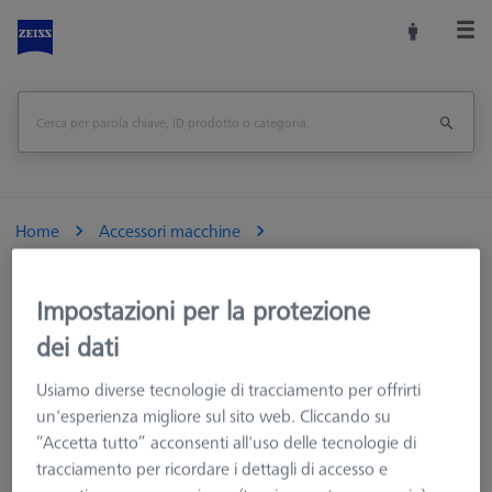
Home
Accessori macchine
Macchine CMM e Ottiche
Calibrazione e verifica
Set di calibrazione RSH
Impostazioni per la protezione
Set base RSH-214 (senza sfera di riferimento)
dei dati
Stampa pagina
<<Panoramica
Usiamo diverse tecnologie di tracciamento per offrirti
un'esperienza migliore sul sito web. Cliccando su
“Accetta tutto” acconsenti all'uso delle tecnologie di
tracciamento per ricordare i dettagli di accesso e