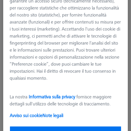
garantire un accesso sicuro (tecnicamente necessario),
per raccogliere statistiche che ottimizzano la funzionalità
del nostro sito (statistiche), per fornire funzionalità
avanzate (funzionali) e per offrire contenuti su misura per
i tuoi interessi (marketing). Accettando l'uso dei cookie di
marketing, ci permetti anche di attivare le tecnologie di
fingerprinting del browser per migliorare l'analisi del sito
e le informazioni sulle prestazioni. Puoi trovare ulteriori
informazioni e opzioni di personalizzazione nella sezione
“Preferenze cookie”, dove puoi cambiare le tue
impostazioni. Hai il diritto di revocare il tuo consenso in
qualsiasi momento.
La nostra
Informativa sulla privacy
fornisce maggiore
dettagli sull'utilizzo delle tecnologie di tracciamento.
Set base RSH-214 (senza sfera di
riferimento)
Avviso sui cookie
Note legali
600332-9166-000