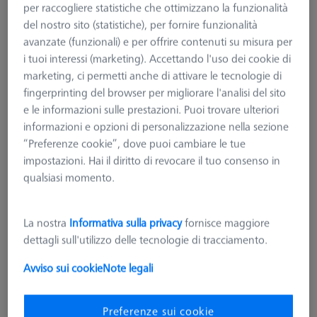
per raccogliere statistiche che ottimizzano la funzionalità
del nostro sito (statistiche), per fornire funzionalità
avanzate (funzionali) e per offrire contenuti su misura per
i tuoi interessi (marketing). Accettando l'uso dei cookie di
marketing, ci permetti anche di attivare le tecnologie di
fingerprinting del browser per migliorare l'analisi del sito
e le informazioni sulle prestazioni. Puoi trovare ulteriori
informazioni e opzioni di personalizzazione nella sezione
“Preferenze cookie”, dove puoi cambiare le tue
impostazioni. Hai il diritto di revocare il tuo consenso in
qualsiasi momento.
Set base RSH-214 (senza sfera di
riferimento)
600332-9165-000
La nostra
Informativa sulla privacy
fornisce maggiore
dettagli sull'utilizzo delle tecnologie di tracciamento.
più IVA
959,33 €
Avviso sui cookie
Note legali
Preferenze sui cookie
Disponibile