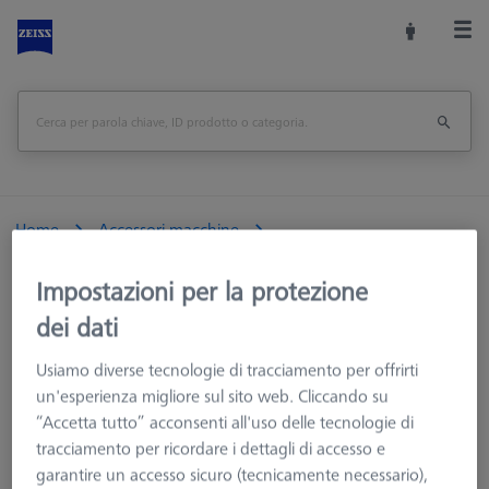
Home
Accessori macchine
Macchine CMM e Ottiche
Calibrazione e verifica
Impostazioni per la protezione
Set di calibrazione RSH
Senza sfere di riferimento
Set base RSH-214 (senza sfera di riferimento)
dei dati
Usiamo diverse tecnologie di tracciamento per offrirti
Stampa pagina
<<Panoramica
un'esperienza migliore sul sito web. Cliccando su
“Accetta tutto” acconsenti all'uso delle tecnologie di
tracciamento per ricordare i dettagli di accesso e
garantire un accesso sicuro (tecnicamente necessario),