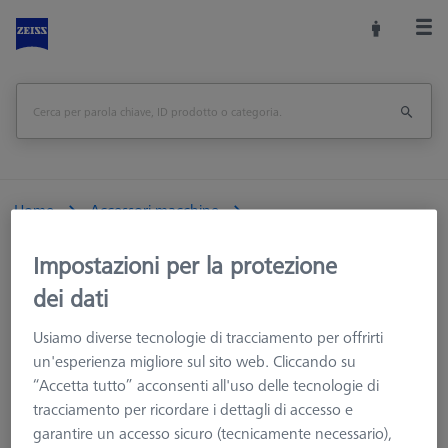
Home
Accessori macchine
Macchine CMM e Ottiche
Calibrazione e verifica
Impostazioni per la protezione
Sfere di riferimento
Per macchine Ottiche
dei dati
Sfera di riferimento, M6, DK30 CFS, DG18, L85, C - opaca
Usiamo diverse tecnologie di tracciamento per offrirti
Stampa pagina
<<Panoramica
un'esperienza migliore sul sito web. Cliccando su
“Accetta tutto” acconsenti all'uso delle tecnologie di
tracciamento per ricordare i dettagli di accesso e
garantire un accesso sicuro (tecnicamente necessario),