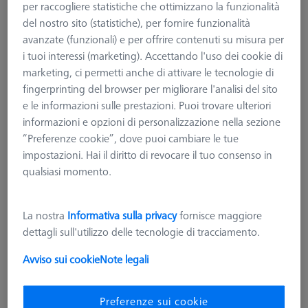
per raccogliere statistiche che ottimizzano la funzionalità
del nostro sito (statistiche), per fornire funzionalità
avanzate (funzionali) e per offrire contenuti su misura per
i tuoi interessi (marketing). Accettando l'uso dei cookie di
marketing, ci permetti anche di attivare le tecnologie di
fingerprinting del browser per migliorare l'analisi del sito
e le informazioni sulle prestazioni. Puoi trovare ulteriori
informazioni e opzioni di personalizzazione nella sezione
“Preferenze cookie”, dove puoi cambiare le tue
impostazioni. Hai il diritto di revocare il tuo consenso in
PER MACCHINE OTTICHE
qualsiasi momento.
Sfera di riferimento, M6, DK30 CFS,
DG18, L85, C - opaca
600332-8476-000
La nostra
Informativa sulla privacy
fornisce maggiore
dettagli sull'utilizzo delle tecnologie di tracciamento.
più IVA
1.653,62 €
Avviso sui cookie
Note legali
Disponibile
Preferenze sui cookie