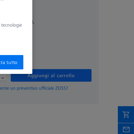
più IVA
6 €
e tecnologie
ta tutto
Aggiungi al carrello
ente un preventivo ufficiale ZEISS?