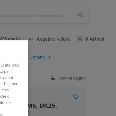
CMM usate
Acquisto veloce
0 Articoli
Per macchine a Contatto
sul sito web.
to per
essario),
Stampa pagina
tiche), per
i tuoi
nche di
A CONTATTO
ito e le
ferimento, M6, DK25,
6, C - base
ue