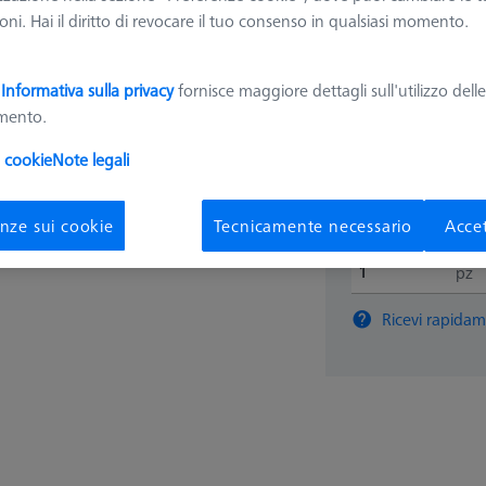
600332-8455-000
ni. Hai il diritto di revocare il tuo consenso in qualsiasi momento.
405,5
a
Informativa sulla privacy
fornisce maggiore dettagli sull'utilizzo dell
amento.
Disponibile
i cookie
Note legali
nze sui cookie
Tecnicamente necessario
Accet
pz
Ricevi rapidam