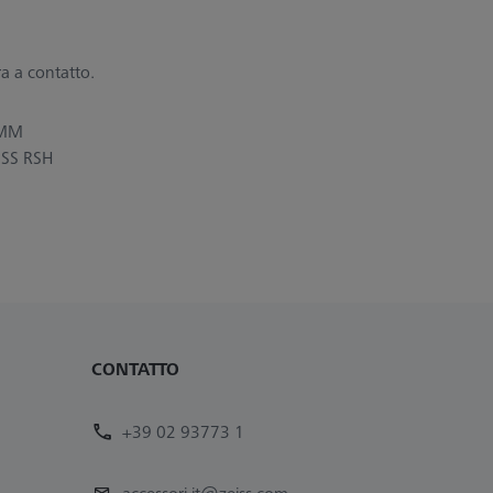
ra a contatto.
CMM
EISS RSH
CONTATTO
+39 02 93773 1
accessori.it@zeiss.com