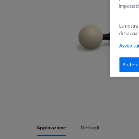
impostazio
La nostr
di tracci
Avviso su
Prefere
Applicazione
Dettagli