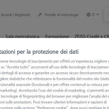
Accedi / Registrati
Portale di metrologia
IT
Sala metrologica
Formazione
ZEISS Credit e 
azioni per la protezione dei dati
M e Ottiche
Calibrazione e verifica
Sfere di riferimento
base
verse tecnologie di tracciamento per offrirti un'esperienza migliore 
 su “Accetta tutto” acconsenti all'uso delle tecnologie di tracciamen
 i dettagli di accesso e garantire un accesso sicuro (tecnicamente nec
liere statistiche che ottimizzano la funzionalità del nostro sito (statis
nzionalità avanzate (funzionali) e per offrire contenuti su misura per 
 (marketing). Accettando l'uso dei cookie di marketing, ci permetti a
PER MACCHINE 
e tecnologie di fingerprinting del browser per migliorare l'analisi del s
Sfera di ri
ni sulle prestazioni. Puoi trovare ulteriori informazioni e opzioni di
DG18, L82,
zzazione nella sezione “Preferenze cookie”, dove puoi cambiare le t