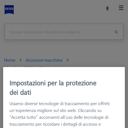
Home
Accessori macchine
Macchine CMM e Ottiche
Artefatti verifica metrologica
Impostazioni per la protezione
Calibrazione DAkkS, grado 1, per calibro a passi 0-1540 mm
dei dati
Stampa pagina
<<Panoramica
Usiamo diverse tecnologie di tracciamento per offrirti
un'esperienza migliore sul sito web. Cliccando su
“Accetta tutto” acconsenti all'uso delle tecnologie di
tracciamento per ricordare i dettagli di accesso e