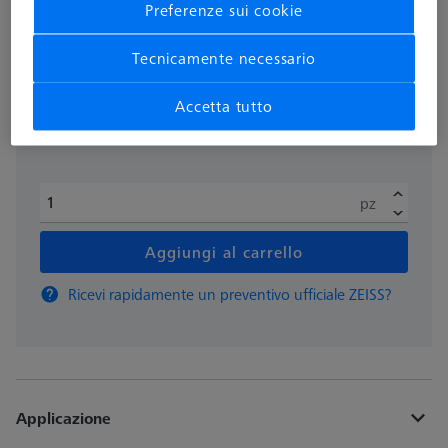
Preferenze sui cookie
più IVA
297,42 €
Tecnicamente necessario
Accetta tutto
Tempi di consegna più lunghi
pz
Aggiungi al carrello
Ricevi rapidamente un preventivo ufficiale ZEISS?
Applicazione