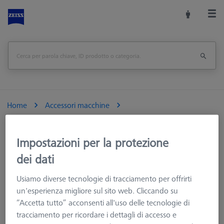
Home
Accessori macchine
Macchine CMM e Ottiche
Calibrazione e verifica
Calibro ad anello Ø30 mm DIN 2250-C
Impostazioni per la protezione
dei dati
Stampa pagina
<<Panoramica
Usiamo diverse tecnologie di tracciamento per offrirti
un'esperienza migliore sul sito web. Cliccando su
“Accetta tutto” acconsenti all'uso delle tecnologie di
tracciamento per ricordare i dettagli di accesso e