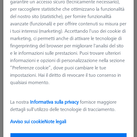
garantire un accesso sicuro (tecnicamente necessario),
per raccogliere statistiche che ottimizzano la funzionalità
del nostro sito (statistiche), per fornire funzionalità
avanzate (funzionali) e per offrire contenuti su misura per
i tuoi interessi (marketing). Accettando l'uso dei cookie di
marketing, ci permetti anche di attivare le tecnologie di
fingerprinting del browser per migliorare l'analisi del sito
e le informazioni sulle prestazioni. Puoi trovare ulteriori
informazioni e opzioni di personalizzazione nella sezione
“Preferenze cookie”, dove puoi cambiare le tue
impostazioni. Hai il diritto di revocare il tuo consenso in
qualsiasi momento.
La nostra
Informativa sulla privacy
fornisce maggiore
dettagli sull'utilizzo delle tecnologie di tracciamento.
ANELLI MASTER E CAMPIONI
Calibro ad anello Ø30 mm DIN
Avviso sui cookie
Note legali
2250-C
000000-0608-754