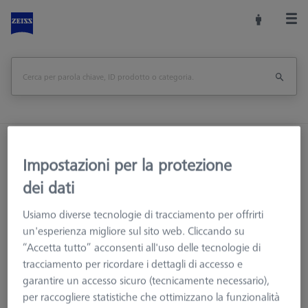
Home
Accessori macchine
Impostazioni per la protezione
Macchine CMM e Ottiche
Fissaggio dei particolari
Sistemi di fissaggio
Kit di fissaggio OmniFix
dei dati
Bullone con filettatura lunga - M6, AF25, 10 pezzi
Usiamo diverse tecnologie di tracciamento per offrirti
un'esperienza migliore sul sito web. Cliccando su
Stampa pagina
<<Panoramica
“Accetta tutto” acconsenti all'uso delle tecnologie di
tracciamento per ricordare i dettagli di accesso e
garantire un accesso sicuro (tecnicamente necessario),
per raccogliere statistiche che ottimizzano la funzionalità